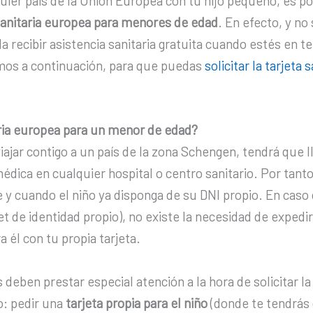
alquier país de la Unión Europea con tu hijo pequeño, es 
sanitaria europea para menores de edad
. En efecto, y no
 recibir asistencia sanitaria gratuita cuando estés en te
mos a continuación, para que puedas
solicitar la tarjeta
taria europea para un menor de edad?
viajar contigo a un país de la zona Schengen, tendrá que ll
édica en cualquier hospital o centro sanitario. Por tant
e y cuando el niño ya disponga de su DNI propio. En caso 
t de identidad propio), no existe la necesidad de expedi
ra él con tu propia tarjeta.
deben prestar especial atención a la hora de solicitar la
o: pedir una
tarjeta propia para el niño
(donde te tendrás 